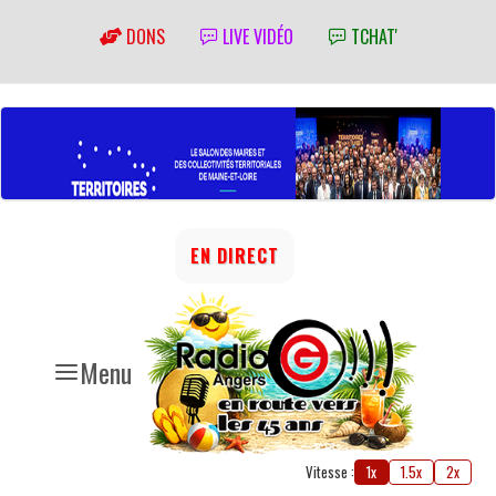
DONS
LIVE VIDÉO
TCHAT'
EN DIRECT
Menu
Vitesse :
1x
1.5x
2x