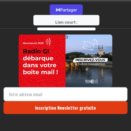
⋈
Partager
Lien court :
https://radio-g.fr?16321
⧉
Inscription Newsletter gratuite