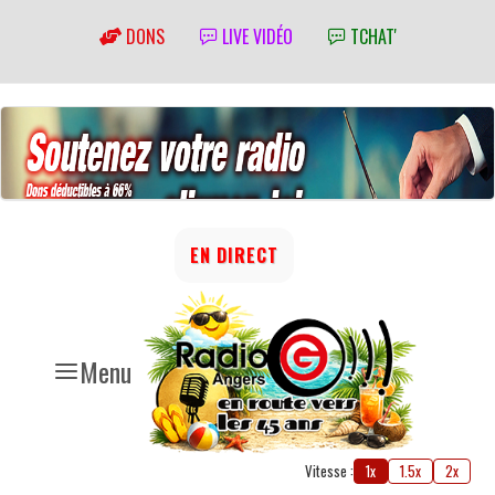
DONS
LIVE VIDÉO
TCHAT'
EN DIRECT
Menu
Vitesse :
1x
1.5x
2x