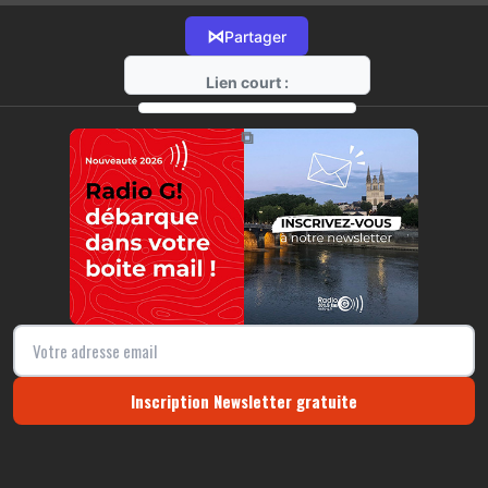
⋈
Partager
Lien court :
https://radio-g.fr?16052
⧉
Inscription Newsletter gratuite