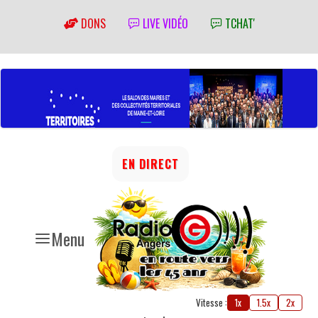
DONS
LIVE VIDÉO
TCHAT'
EN DIRECT
Menu
Vitesse :
1x
1.5x
2x