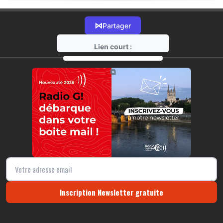
⋈
Partager
Lien court :
https://radio-g.fr?15748
⧉
Inscription Newsletter gratuite