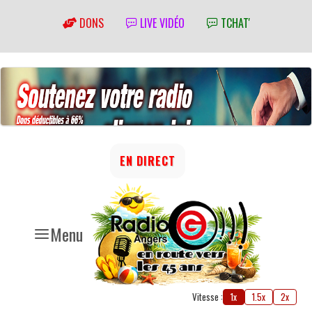
DONS
LIVE VIDÉO
TCHAT'
EN DIRECT
Menu
Vitesse :
1x
1.5x
2x