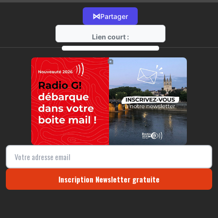
⋈
Partager
Lien court :
https://radio-g.fr?14925
⧉
Inscription Newsletter gratuite