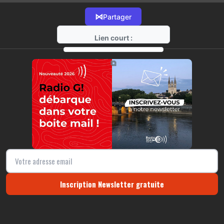
⋈
Partager
Lien court :
https://radio-g.fr?14659
⧉
Inscription Newsletter gratuite