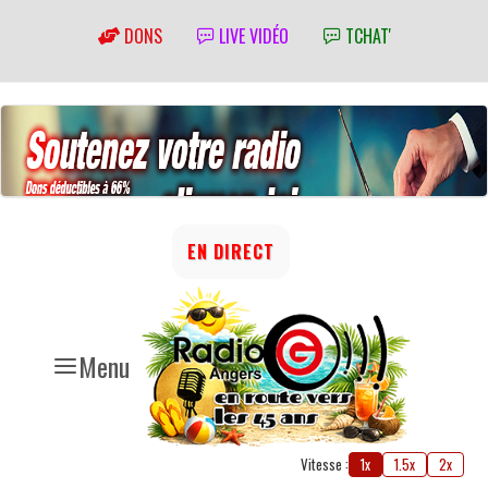
DONS
LIVE VIDÉO
TCHAT'
EN DIRECT
Menu
Vitesse :
1x
1.5x
2x