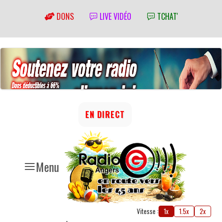
DONS
LIVE VIDÉO
TCHAT'
EN DIRECT
Menu
Vitesse :
1x
1.5x
2x