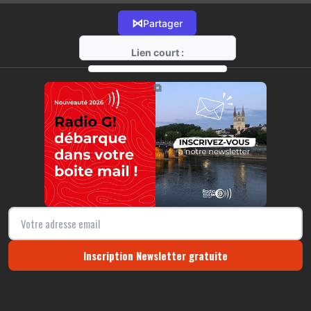
⋈
Partager
Lien court :
https://radio-g.fr?10987
⧉
Inscription Newsletter gratuite