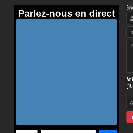
Env
Ant
(10
E