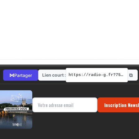
⧉
⋈
Lien court :
Partager
https://radio-g.fr?7535
Inscription News