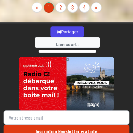
«
1
2
3
4
»
⋈
Partager
Lien court :
https://radio-g.fr?r26
⧉
Inscription Newsletter gratuite