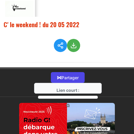
C' le weekend ! du 20 05 2022
⋈
Partager
Lien court :
https://radio-g.fr?8420
⧉