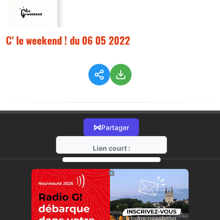
C' le weekend ! du 06 05 2022
⋈
Partager
Lien court :
https://radio-g.fr?8256
⧉