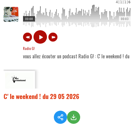
4
|
1
|
1
|
6
00:00
00:03
Radio G!
vous allez écouter un podcast Radio G! : C' le weekend ! du
C' le weekend ! du 29 05 2026