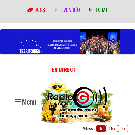
DONS
LIVE VIDÉO
TCHAT'
EN DIRECT
Menu
Vitesse :
1x
1.5x
2x