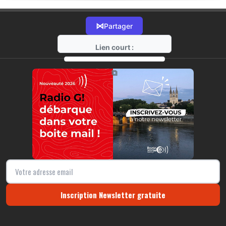
⋈
Partager
Lien court :
https://radio-g.fr?22172
⧉
Inscription Newsletter gratuite