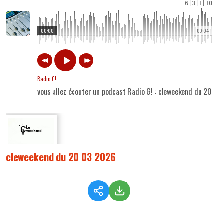
6
|
3
|
1
|
10
00:00
00:04
Radio G!
vous allez écouter un podcast Radio G! : cleweekend du 20
cleweekend du 20 03 2026