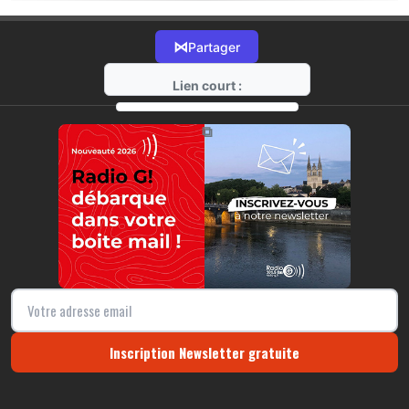
⋈
Partager
Lien court :
https://radio-g.fr?21408
⧉
Inscription Newsletter gratuite