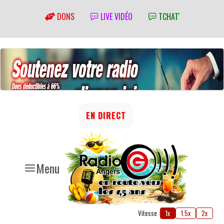
DONS
LIVE VIDÉO
TCHAT'
EN DIRECT
Menu
Vitesse :
1x
1.5x
2x