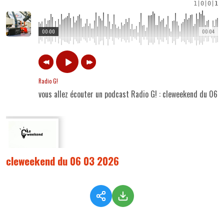
1
|
0
|
0
|
1
00:00
00:04
Radio G!
vous allez écouter un podcast Radio G! : cleweekend du 06
cleweekend du 06 03 2026