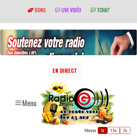
DONS
LIVE VIDÉO
TCHAT'
EN DIRECT
Menu
Vitesse :
1x
1.5x
2x