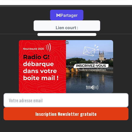
⋈
Partager
Lien court :
https://radio-g.fr?21185
⧉
Inscription Newsletter gratuite