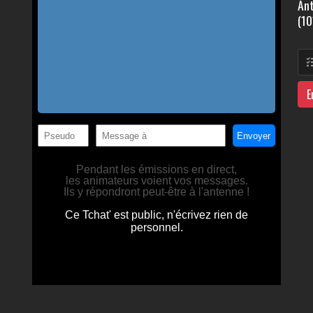
Ant
(10
E