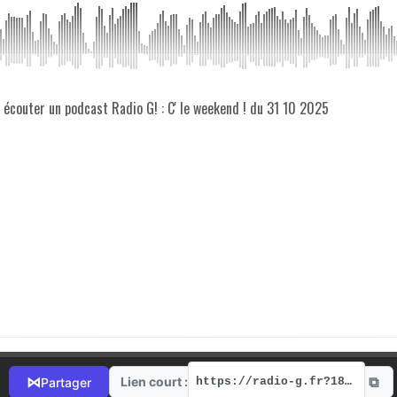
z écouter un podcast Radio G! : C' le weekend ! du 31 10 2025
⧉
⋈
Lien court :
Partager
https://radio-g.fr?18897