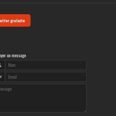
letter gratuite
oyer un message