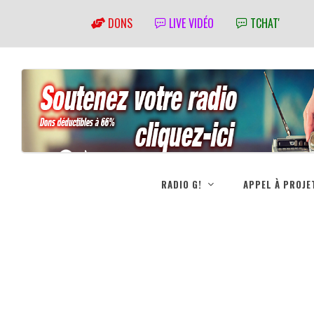
DONS
LIVE VIDÉO
TCHAT'
RADIO G!
APPEL À PROJE