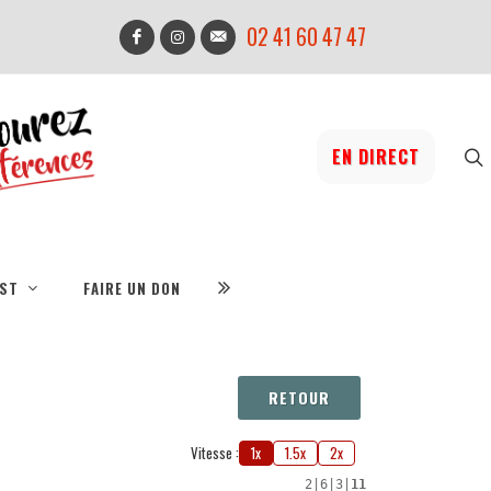
02 41 60 47 47
EN DIRECT
IST
FAIRE UN DON
RETOUR
Vitesse :
1x
1.5x
2x
2
|
6
|
3
|
11