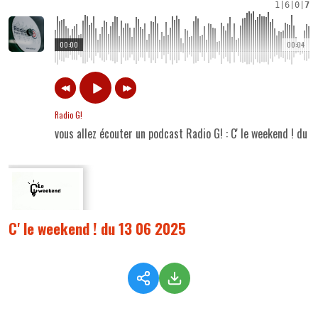
1
|
6
|
0
|
7
00:00
00:04
Radio G!
vous allez écouter un podcast Radio G! : C' le weekend ! du 
C' le weekend ! du 13 06 2025