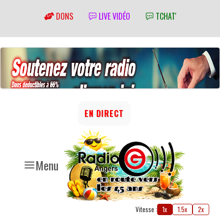
DONS
LIVE VIDÉO
TCHAT'
EN DIRECT
Menu
Vitesse :
1x
1.5x
2x