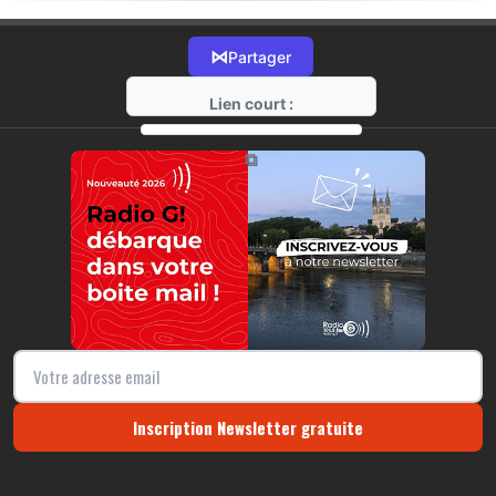
⋈
Partager
Lien court :
https://radio-g.fr?17805
⧉
Inscription Newsletter gratuite