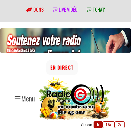
DONS
LIVE VIDÉO
TCHAT'
EN DIRECT
Menu
Vitesse :
1x
1.5x
2x