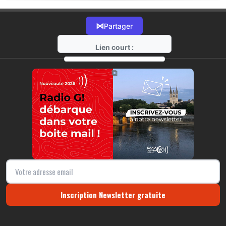
⋈
Partager
Lien court :
https://radio-g.fr?16562
⧉
Inscription Newsletter gratuite