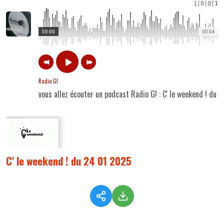
1
|
0
|
0
|
1
00:00
00:04
Radio G!
vous allez écouter un podcast Radio G! : C' le weekend ! du
C' le weekend ! du 24 01 2025