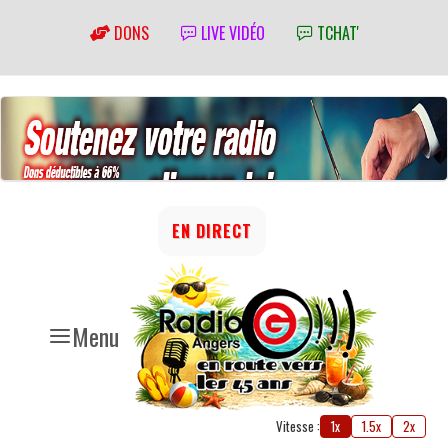
DONS
LIVE VIDÉO
TCHAT'
EN DIRECT
Menu
Vitesse :
1x
1.5x
2x