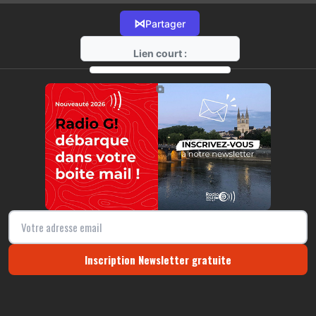
⋈
Partager
Lien court :
https://radio-g.fr?15813
⧉
Inscription Newsletter gratuite