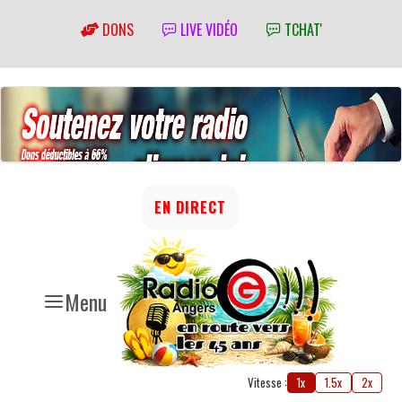
DONS
LIVE VIDÉO
TCHAT'
EN DIRECT
Menu
Vitesse :
1x
1.5x
2x