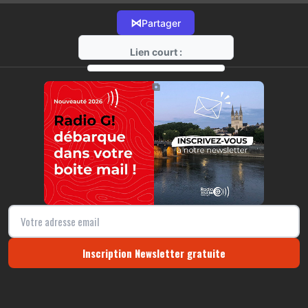
⋈
Partager
Lien court :
https://radio-g.fr?14733
⧉
Inscription Newsletter gratuite