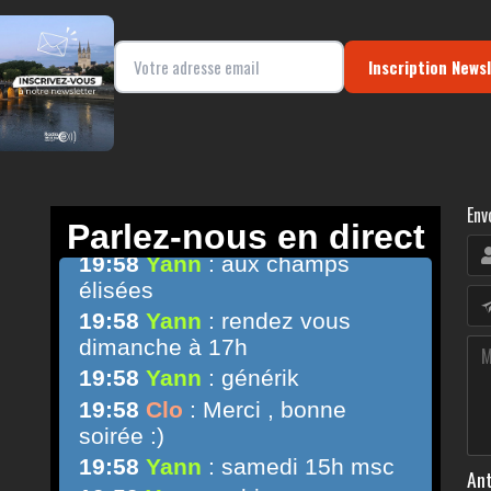
Inscription News
Env
Ant