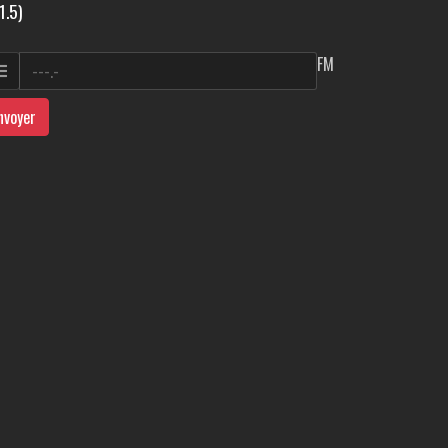
1.5)
FM
nvoyer