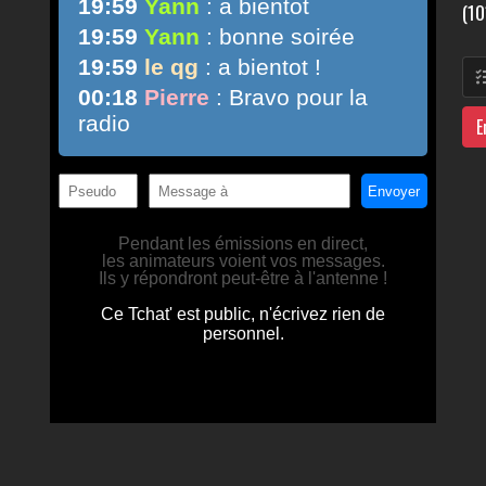
(10
E