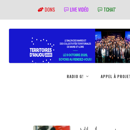
DONS
LIVE VIDÉO
TCHAT'
RADIO G!
APPEL À PROJE