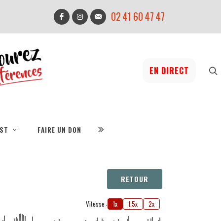
02 41 60 47 47
EN DIRECT
IST
FAIRE UN DON
RETOUR
Vitesse :
1x
1.5x
2x