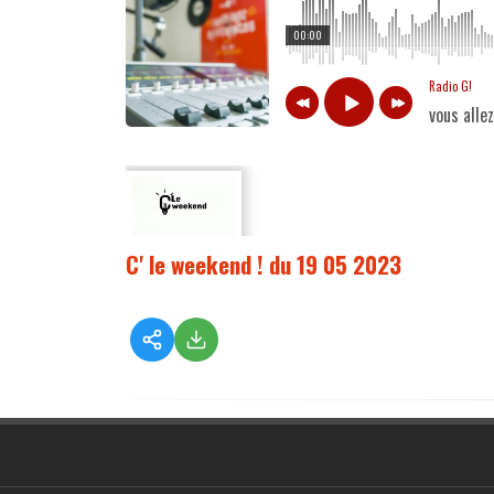
00:00
Radio G!
vous alle
C' le weekend ! du 19 05 2023