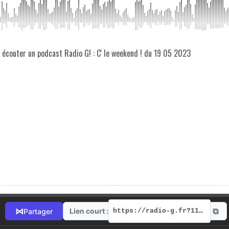
z écouter un podcast Radio G! : C' le weekend ! du 19 05 2023
⧉
⋈
Lien court :
Partager
https://radio-g.fr?11493