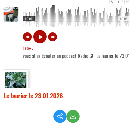
15
|
13
|
2
|
30
00:00
00:04
Radio G!
vous allez écouter un podcast Radio G! : Le laurier le 23 01
Le laurier le 23 01 2026