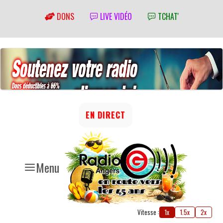
DONS
LIVE VIDÉO
TCHAT'
EN DIRECT
Menu
Vitesse :
1x
1.5x
2x