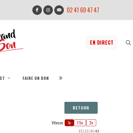
02 41 60 47 47
EN DIRECT
IST
FAIRE UN DON
RETOUR
Vitesse :
1x
1.5x
2x
15
|
21
|
6
|
42