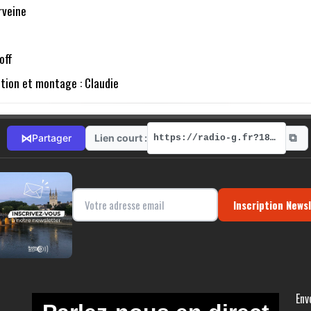
rveine
noff
ation et montage : Claudie
⧉
⋈
Lien court :
Partager
https://radio-g.fr?18379
Inscription News
Env