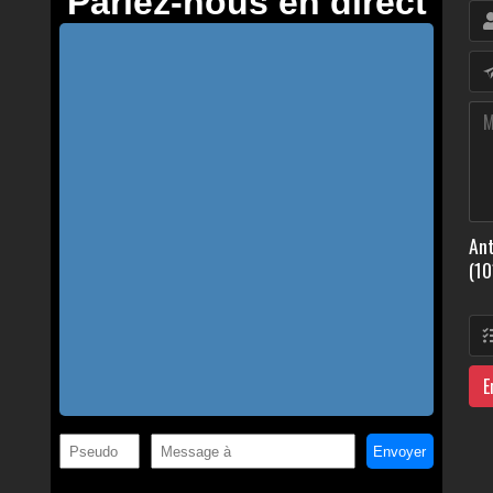
Ant
(10
E