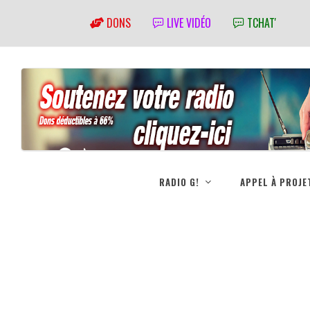
DONS
LIVE VIDÉO
TCHAT'
RADIO G!
APPEL À PROJE