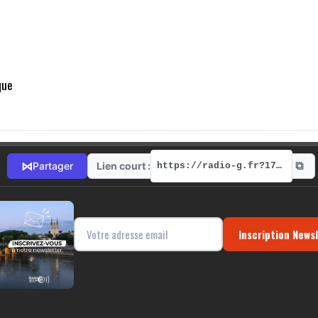
que
⧉
⋈
Lien court :
Partager
https://radio-g.fr?17305
Inscription News