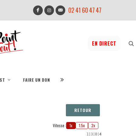
02 41 60 47 47
EN DIRECT
IST
FAIRE UN DON
RETOUR
Vitesse :
1x
1.5x
2x
1
|
3
|
0
|
4