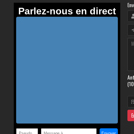
Env
Ant
(10
E