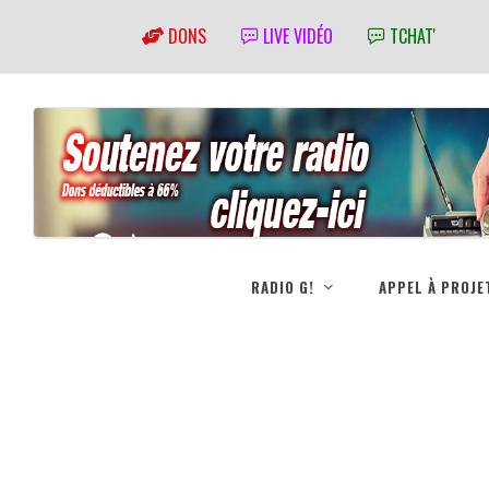
DONS
LIVE VIDÉO
TCHAT'
RADIO G!
APPEL À PROJE