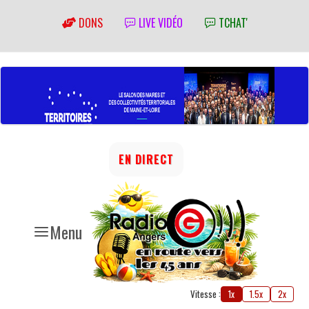
DONS
LIVE VIDÉO
TCHAT'
EN DIRECT
Menu
Vitesse :
1x
1.5x
2x