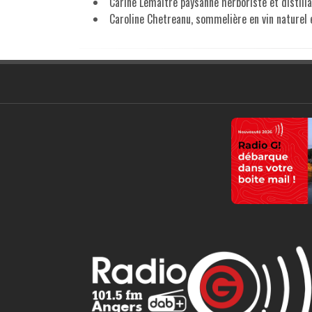
Carine Lemaître paysanne herboriste et distilla
Caroline Chetreanu, sommelière en vin naturel 