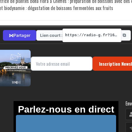
trice de plantes Bona Flora à Cheffes : préparation de boissons avec des 
et biodynamie : dégustation de boissons fermentées aux fruits
⧉
⋈
Lien court :
Partager
https://radio-g.fr?16677
Inscription News
Env