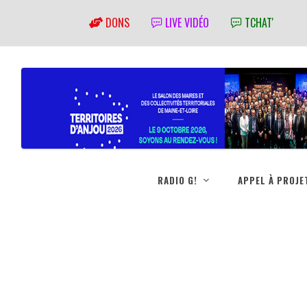
DONS
LIVE VIDÉO
TCHAT'
RADIO G!
APPEL À PROJE