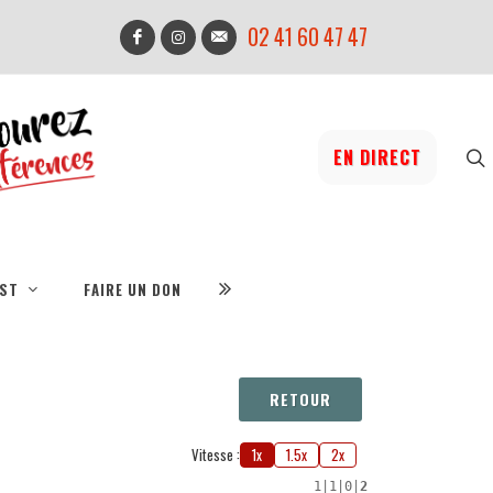
02 41 60 47 47
EN DIRECT
IST
FAIRE UN DON
RETOUR
Vitesse :
1x
1.5x
2x
1
|
1
|
0
|
2