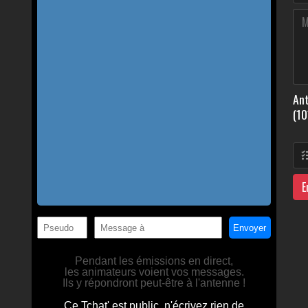
Ant
(10
E