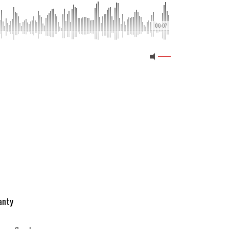
00:07
anty