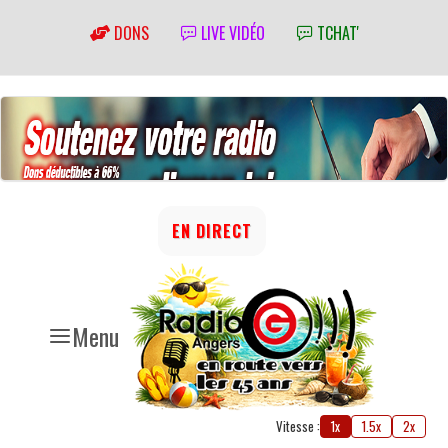
DONS
LIVE VIDÉO
TCHAT'
EN DIRECT
Menu
Vitesse :
1x
1.5x
2x