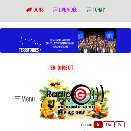
DONS
LIVE VIDÉO
TCHAT'
EN DIRECT
Menu
Vitesse :
1x
1.5x
2x