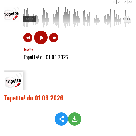
0
|
21
|
7
|
28
00:00
50:04
Topette!
Topette! du 01 06 2026
Topette! du 01 06 2026