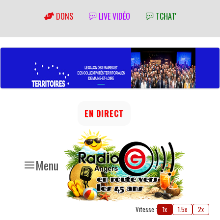
DONS
LIVE VIDÉO
TCHAT'
EN DIRECT
Menu
Vitesse :
1x
1.5x
2x