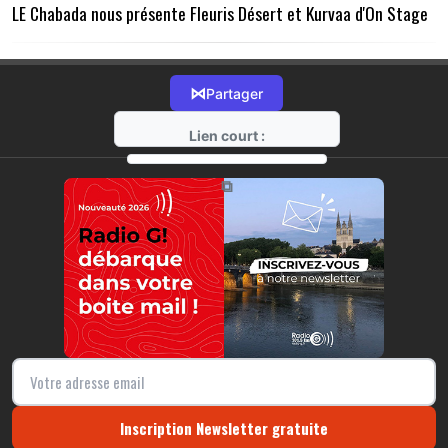
LE Chabada nous présente Fleuris Désert et Kurvaa d'On Stage
⋈
Partager
Lien court :
https://radio-g.fr?22146
⧉
Inscription Newsletter gratuite