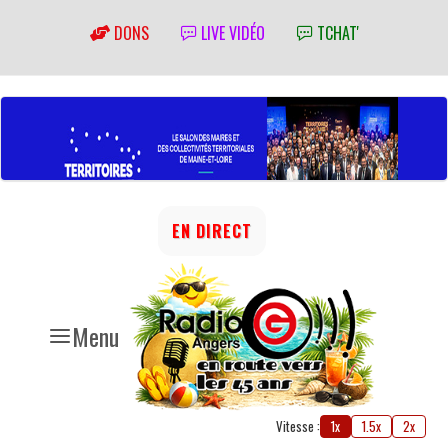
DONS
LIVE VIDÉO
TCHAT'
EN DIRECT
Menu
Vitesse :
1x
1.5x
2x