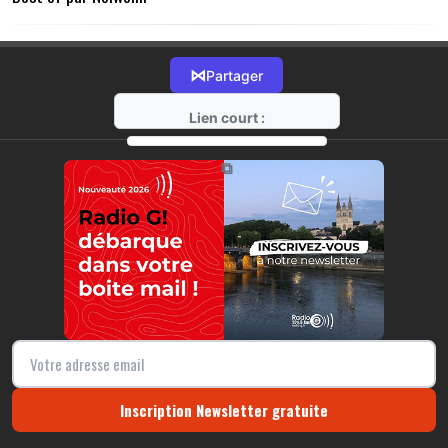
⋈
Partager
Lien court :
https://radio-g.fr?15938
⧉
Inscription Newsletter gratuite