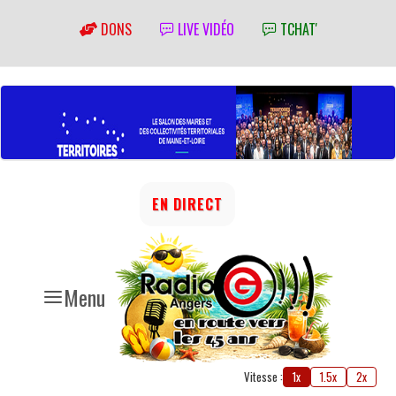
DONS
LIVE VIDÉO
TCHAT'
EN DIRECT
Menu
Vitesse :
1x
1.5x
2x