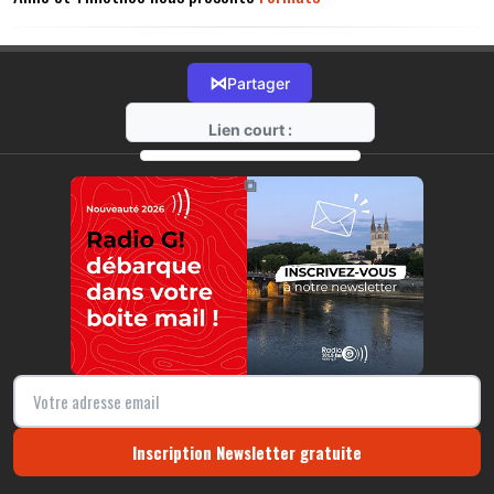
⋈
Partager
Lien court :
https://radio-g.fr?15615
⧉
Inscription Newsletter gratuite