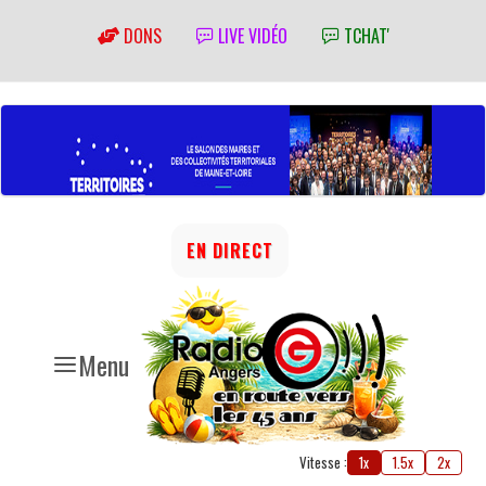
DONS
LIVE VIDÉO
TCHAT'
EN DIRECT
Menu
Vitesse :
1x
1.5x
2x