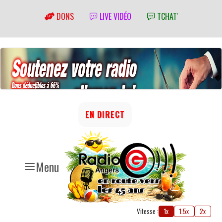
DONS
LIVE VIDÉO
TCHAT'
EN DIRECT
Menu
Vitesse :
1x
1.5x
2x