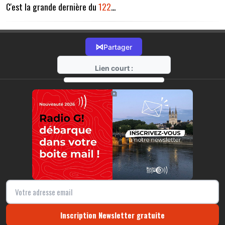
C'est la grande dernière du
122
...
⋈
Partager
Lien court :
https://radio-g.fr?14060
⧉
Inscription Newsletter gratuite