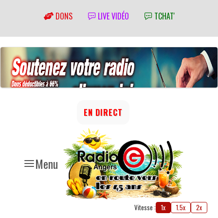
DONS
LIVE VIDÉO
TCHAT'
EN DIRECT
Menu
Vitesse :
1x
1.5x
2x