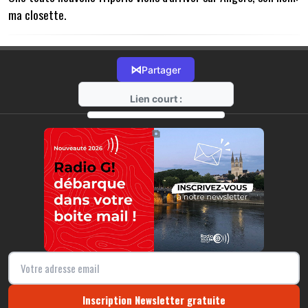
ma closette.
⋈
Partager
Lien court :
https://radio-g.fr?13908
⧉
Inscription Newsletter gratuite