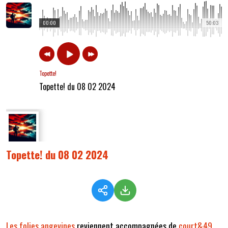
00:00
50:03
Topette!
Topette! du 08 02 2024
Topette! du 08 02 2024
Les folies angevines
reviennent accompagnées de
court&49