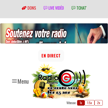
DONS
LIVE VIDÉO
TCHAT'
EN DIRECT
Menu
Vitesse :
1x
1.5x
2x