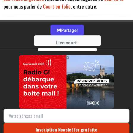
pour nous parler de
Court en folie
, entre autre.
⋈
Partager
Lien court :
https://radio-g.fr?13856
⧉
Inscription Newsletter gratuite