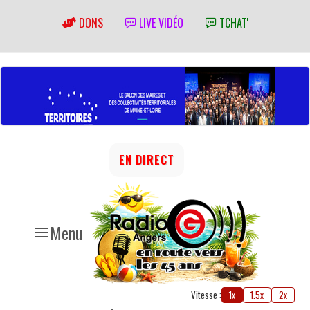
DONS
LIVE VIDÉO
TCHAT'
EN DIRECT
Menu
Vitesse :
1x
1.5x
2x