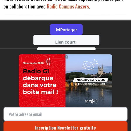
en collaboration avec
Radio Campus Angers
.
⋈
Partager
Lien court :
https://radio-g.fr?13846
⧉
Inscription Newsletter gratuite