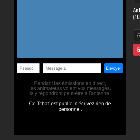
Ant
(10
E