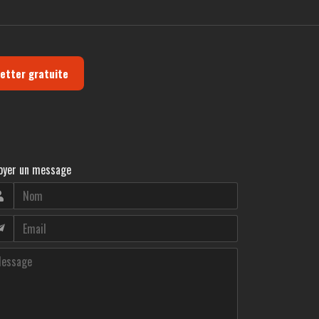
letter gratuite
oyer un message