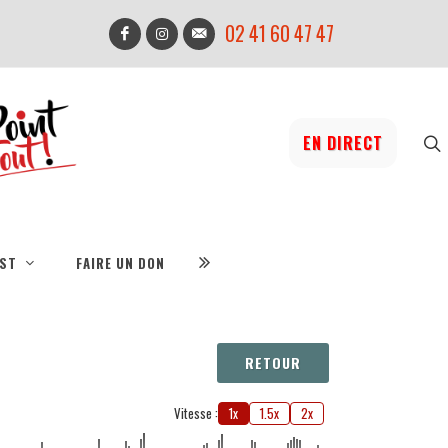
02 41 60 47 47
EN DIRECT
IST
FAIRE UN DON
RETOUR
Vitesse :
1x
1.5x
2x