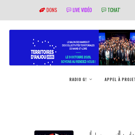
DONS
LIVE VIDÉO
TCHAT'
RADIO G!
APPEL À PROJE