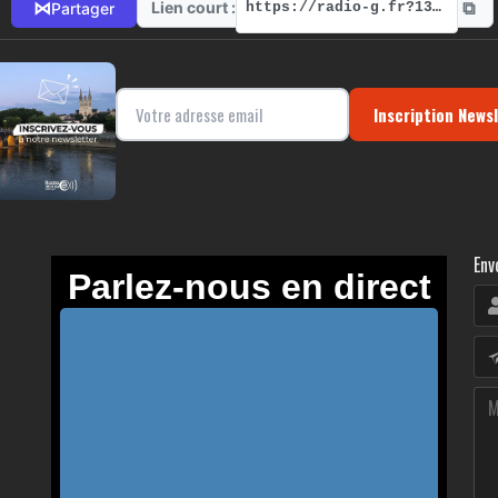
⧉
⋈
Lien court :
Partager
https://radio-g.fr?13750
Inscription News
Env