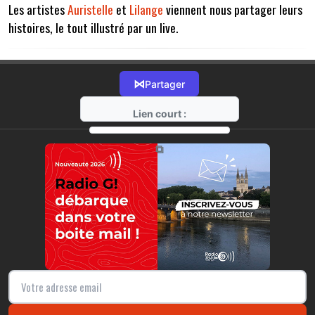
Les artistes
Auristelle
et
Lilange
viennent nous partager leurs
histoires, le tout illustré par un live.
⋈
Partager
Lien court :
https://radio-g.fr?13696
⧉