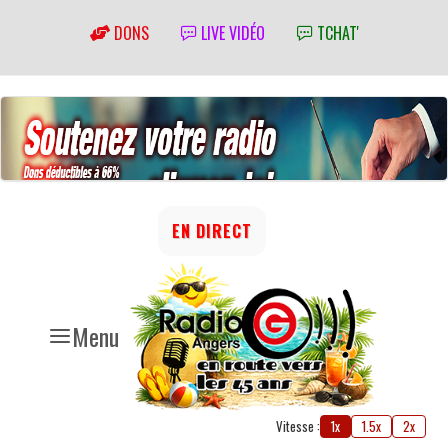
DONS
LIVE VIDÉO
TCHAT'
EN DIRECT
Menu
Vitesse :
1x
1.5x
2x