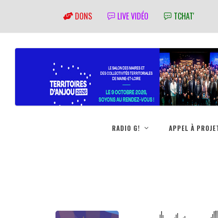
DONS
LIVE VIDÉO
TCHAT'
RADIO G!
APPEL À PROJE