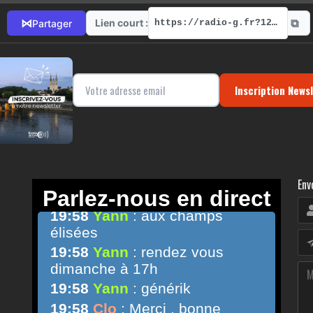
⧉
⋈
Lien court :
Partager
https://radio-g.fr?12569
Inscription News
Env