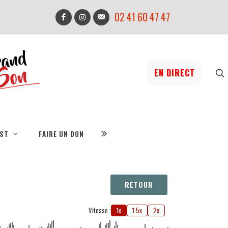
02 41 60 47 47
EN DIRECT
IST
FAIRE UN DON
RETOUR
Vitesse :
1x
1.5x
2x