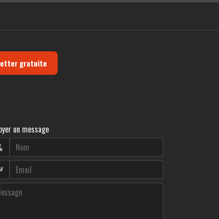
letter gratuite
oyer un message