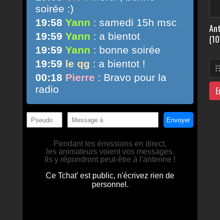
Ant
(10
E