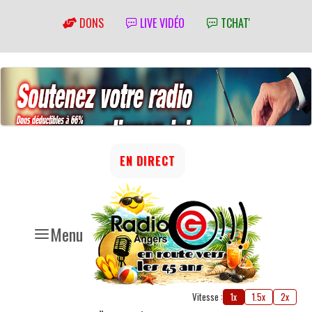
DONS
LIVE VIDÉO
TCHAT'
EN DIRECT
Menu
Vitesse :
1x
1.5x
2x