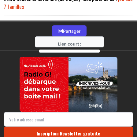
7 familles
⋈
Partager
Lien court :
https://radio-g.fr?11891
⧉
Inscription Newsletter gratuite