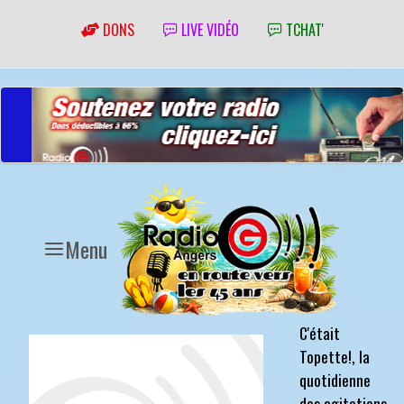
DONS
LIVE VIDÉO
TCHAT'
Menu
C'était
Topette!, la
quotidienne
des agitations