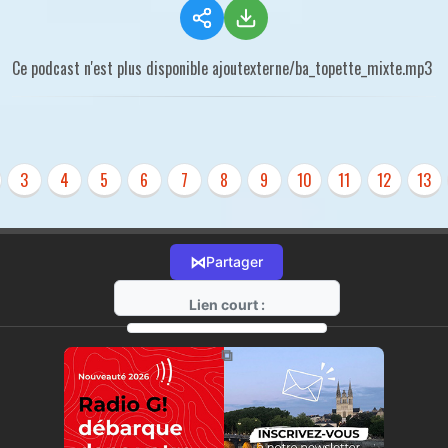
Ce podcast n'est plus disponible ajoutexterne/ba_topette_mixte.mp3
3
4
5
6
7
8
9
10
11
12
13
⋈
Partager
Lien court :
https://radio-g.fr?r185
⧉