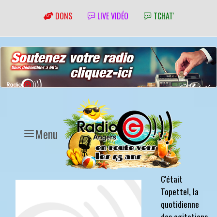
DONS
LIVE VIDÉO
TCHAT'
Menu
C'était
Topette!, la
quotidienne
des agitations