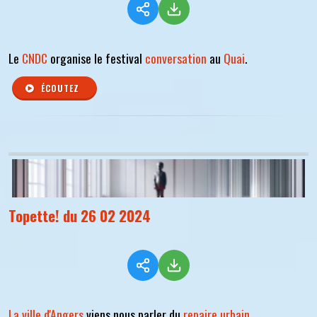
Le
CNDC
organise le festival
conversation
au
Quai
.
ÉCOUTEZ
Topette! du 26 02 2024
La ville d'Angers
viens nous parler du
repaire urbain
.