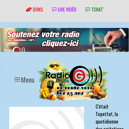
DONS
LIVE VIDÉO
TCHAT'
Menu
C'était
Topette!, la
quotidienne
des agitations