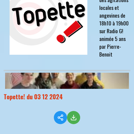
locales et
angevines de
18h10 à 19h00
sur Radio G!
animée 5 ans
par Pierre-
Benoit
Topette! du 03 12 2024