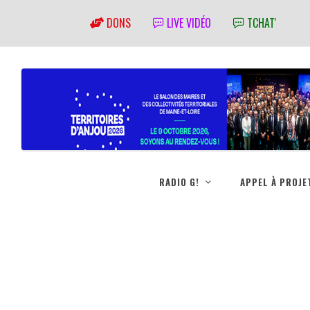
DONS
LIVE VIDÉO
TCHAT'
RADIO G!
APPEL À PROJE