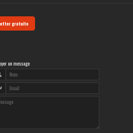
letter gratuite
oyer un message