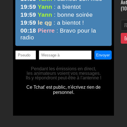
Ant
(10
E