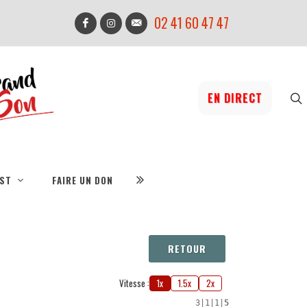
02 41 60 47 47
EN DIRECT
IST
FAIRE UN DON
RETOUR
Vitesse :
1x
1.5x
2x
3
|
1
|
1
|
5