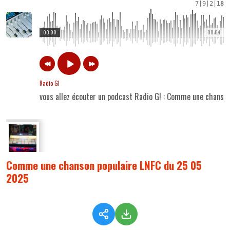
7
|
9
|
2
|
18
00:00
00:04
Radio G!
vous allez écouter un podcast Radio G! : Comme une chanso
Comme une chanson populaire LNFC du 25 05
2025