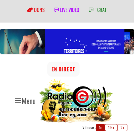
DONS
LIVE VIDÉO
TCHAT'
EN DIRECT
Menu
Vitesse :
1x
1.5x
2x