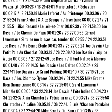
00:02:03 / 17 21:44:35 Michel Delpech & Clarika / L'amour En
Wagon-Lit 00:03:26 / 18 21:48:01 Marie Laforêt / Sebastien
00:02:17 / 19 21:50:18 Marie Laforêt / Au Printemps 00:03:06 / 20
21:53:24 Fanny Ardant & Alex Beaupain / Inventaire 66 00:02:27 / 21
21:55:51 Lilian Renaud / Le Loir-et-Cher 00:02:39 / 22 21:58:30 Joe
Dassin / Le Chemin De Papa 00:02:26 / 23 22:00:56 Gérard
Lenorman / Si tu ne me laisses pas tomber 00:02:55 / 24 22:03:51
Joe Dassin / Ma Bonne Étoile 00:02:33 / 25 22:06:24 Joe Dassin / Le
Petit Pain Au Chocolat 00:03:19 / 26 22:09:43 Joe Dassin / Léquipe
À Jojo 00:03:06 / 27 22:12:49 Joe Dassin / Il Faut Naître À Monaco
00:01:48 / 28 22:14:37 Joe Dassin / Les Dalton 00:02:34 / 29
22:17:11 Joe Dassin / Le Grand Parking 00:02:10 / 30 22:19:21 Joe
Dassin / Les Champs-Élysees 00:02:34 / 31 22:21:55 Mike Brant /
Rien Qu'une Larme 00:03:14 / 32 22:25:09 Gérard Lenorman /
Michèle 00:03:05 / 33 22:28:14 Joe Dassin / L'éte Indien 00:04:23 /
34 22:32:37 Alain Chamfort / J’étais un ange 00:03:21 / 35 22:35:58
Christophe / Alcaline 00:05:18 / 36 22:41:16 Luis /Chanson Populaire
00:03:04 / 37 22:44:20 Mike Brant / Qui Saura 00:03:15 / 38