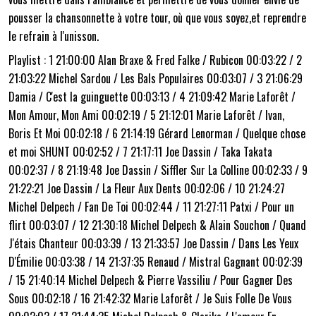
pousser la chansonnette à votre tour, où que vous soyez,et reprendre
le refrain à l'unisson.
Playlist : 1 21:00:00 Alan Braxe & Fred Falke / Rubicon 00:03:22 / 2
21:03:22 Michel Sardou / Les Bals Populaires 00:03:07 / 3 21:06:29
Damia / C'est la guinguette 00:03:13 / 4 21:09:42 Marie Laforêt /
Mon Amour, Mon Ami 00:02:19 / 5 21:12:01 Marie Laforêt / Ivan,
Boris Et Moi 00:02:18 / 6 21:14:19 Gérard Lenorman / Quelque chose
et moi SHUNT 00:02:52 / 7 21:17:11 Joe Dassin / Taka Takata
00:02:37 / 8 21:19:48 Joe Dassin / Siffler Sur La Colline 00:02:33 / 9
21:22:21 Joe Dassin / La Fleur Aux Dents 00:02:06 / 10 21:24:27
Michel Delpech / Fan De Toi 00:02:44 / 11 21:27:11 Patxi / Pour un
flirt 00:03:07 / 12 21:30:18 Michel Delpech & Alain Souchon / Quand
J'étais Chanteur 00:03:39 / 13 21:33:57 Joe Dassin / Dans Les Yeux
D'Émilie 00:03:38 / 14 21:37:35 Renaud / Mistral Gagnant 00:02:39
/ 15 21:40:14 Michel Delpech & Pierre Vassiliu / Pour Gagner Des
Sous 00:02:18 / 16 21:42:32 Marie Laforêt / Je Suis Folle De Vous