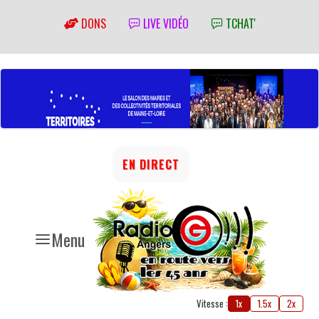
DONS
LIVE VIDÉO
TCHAT'
EN DIRECT
Menu
Vitesse :
1x
1.5x
2x