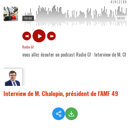
4
|
9
|
2
|
15
00:00
00:05
Radio G!
vous allez écouter un podcast Radio G! : Interview de M. Cha
Interview de M. Chalopin, président de l'AMF 49