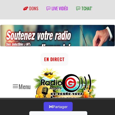
DONS
LIVE VIDÉO
TCHAT'
EN DIRECT
Menu
⋈
Partager