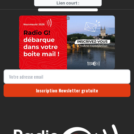
Lien court :
https://radio-g.fr?22556
⧉
Inscription Newsletter gratuite