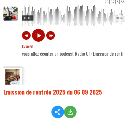
23
|
37
|
5
|
65
00:00
00:04
Radio G!
vous allez écouter un podcast Radio G! : Emission de rent
Emission de rentrée 2025 du 06 09 2025