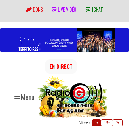
DONS
LIVE VIDÉO
TCHAT'
EN DIRECT
Menu
Vitesse :
1x
1.5x
2x