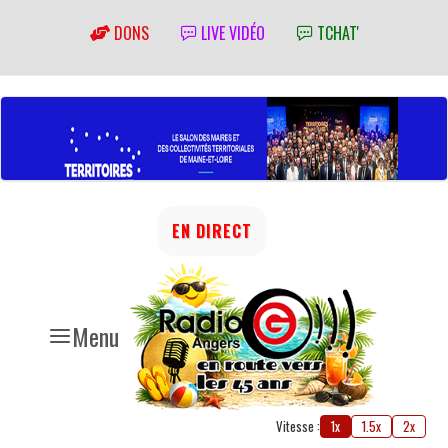
DONS
LIVE VIDÉO
TCHAT'
EN DIRECT
Menu
Vitesse :
1x
1.5x
2x