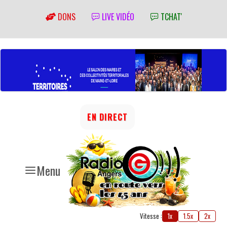
DONS
LIVE VIDÉO
TCHAT'
EN DIRECT
Menu
Vitesse :
1x
1.5x
2x