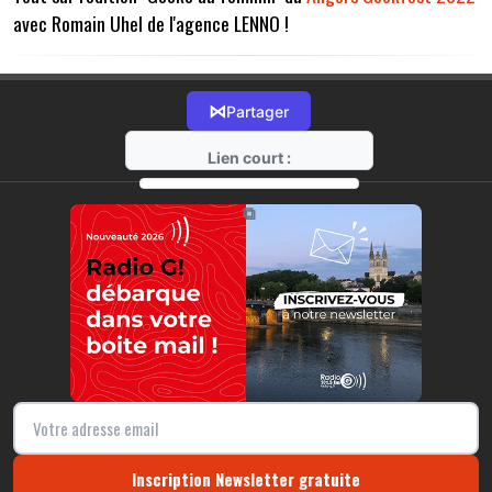
avec Romain Uhel de l'agence LENNO !
⋈
Partager
Lien court :
https://radio-g.fr?7977
⧉
Inscription Newsletter gratuite