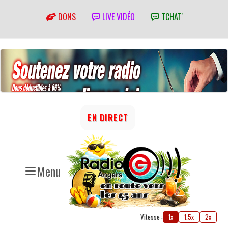
DONS
LIVE VIDÉO
TCHAT'
EN DIRECT
Menu
Vitesse :
1x
1.5x
2x